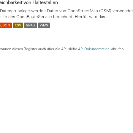
eichbarkeit von Haltestellen
 Datengrundlage werden Daten von OpenStreetMap (OSM) verwendet. 
hilfe des OpenRouteService berechnet. Hierfür wird das...
oJSON
CSV
GPKG
WMS
können dieses Register auch über die
API
(siehe
API-Dokumentation
) abrufen.