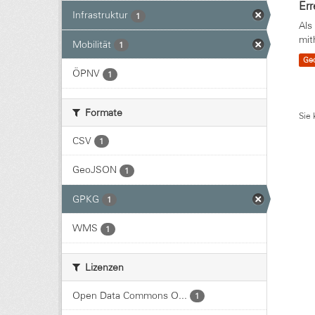
Err
Infrastruktur
1
Als
mit
Mobilität
1
Ge
ÖPNV
1
Formate
Sie 
CSV
1
GeoJSON
1
GPKG
1
WMS
1
Lizenzen
Open Data Commons O...
1