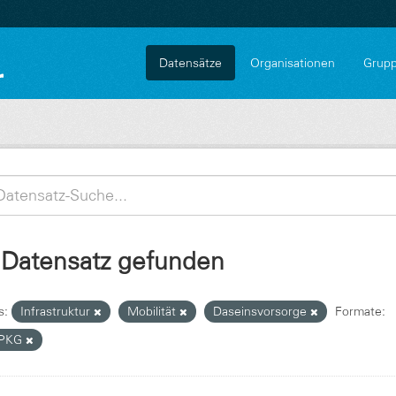
Datensätze
Organisationen
Grup
 Datensatz gefunden
s:
Infrastruktur
Mobilität
Daseinsvorsorge
Formate:
PKG