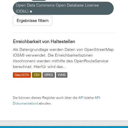
Open Data Commons Open Database License
(ODbL)
Ergebnisse filtern
Erreichbarkeit von Haltestellen
Als Datengrundlage werden Daten von OpenStreetMap
(OSM) verwendet. Die Erreichbarkeitszonen
(Isochronen) werden mithilfe des OpenRouteService
berechnet. Hierfür wird das...
GeoJSON
CSV
GPKG
WMS
Sie können dieses Register auch über die
API
(siehe
API-
Dokumentation
) abrufen.