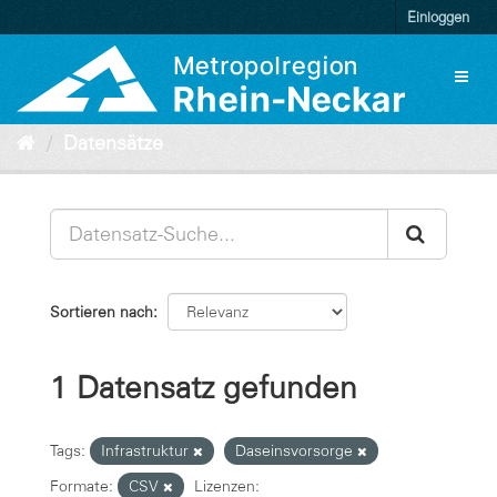
Überspringen
Einloggen
zum
Inhalt
Toggl
naviga
Datensätze
Sortieren nach
1 Datensatz gefunden
Tags:
Infrastruktur
Daseinsvorsorge
Formate:
CSV
Lizenzen: