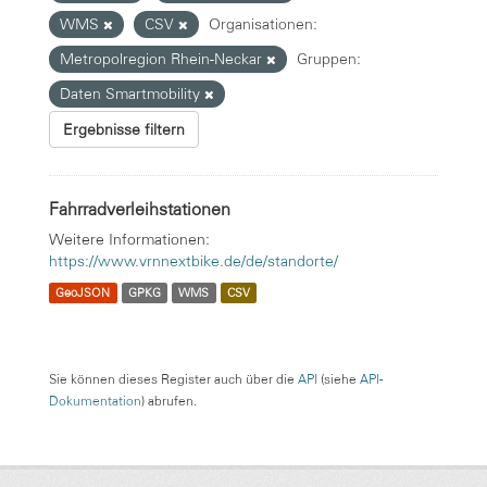
WMS
CSV
Organisationen:
Metropolregion Rhein-Neckar
Gruppen:
Daten Smartmobility
Ergebnisse filtern
Fahrradverleihstationen
Weitere Informationen:
https://www.vrnnextbike.de/de/standorte/
GeoJSON
GPKG
WMS
CSV
Sie können dieses Register auch über die
API
(siehe
API-
Dokumentation
) abrufen.