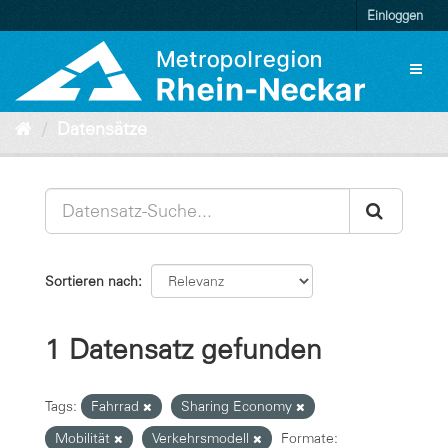
Überspringen
Einloggen
zum
Inhalt
Toggl
naviga
Datensätze
Sortieren nach
1 Datensatz gefunden
Tags:
Fahrrad
Sharing Economy
Mobilität
Verkehrsmodell
Formate: