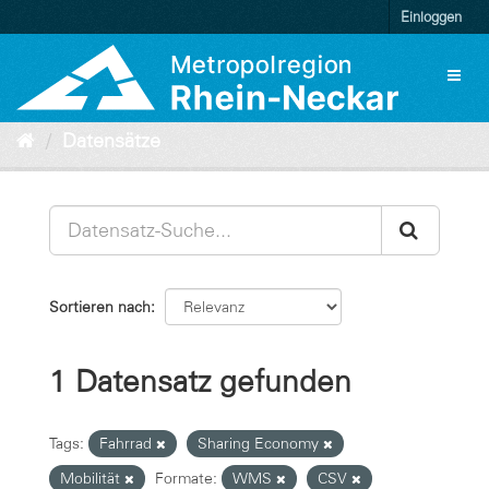
Überspringen
Einloggen
zum
Inhalt
Toggl
naviga
Datensätze
Sortieren nach
1 Datensatz gefunden
Tags:
Fahrrad
Sharing Economy
Mobilität
Formate:
WMS
CSV