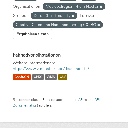
Organisationen:
Metropolregion Rhein-Neckar
Gruppen:
Daten Smartmobility
Lizenzen:
Creative Commons Namensnennung (CC-BY)
Ergebnisse filtern
Fahrradverleihstationen
Weitere Informationen:
https://www.vrnnextbike.de/de/standorte/
GeoJSON
GPKG
WMS
CSV
Sie können dieses Register auch über die
API
(siehe
API-
Dokumentation
) abrufen.