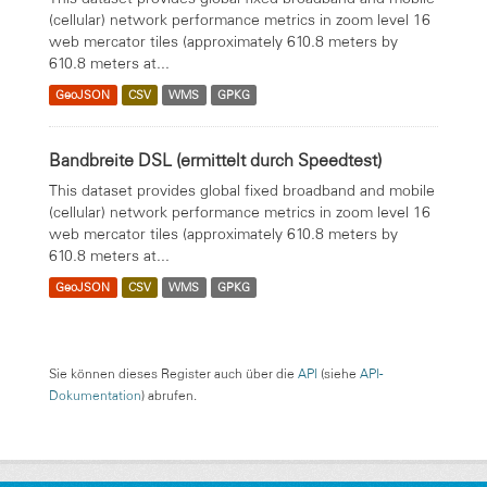
(cellular) network performance metrics in zoom level 16
web mercator tiles (approximately 610.8 meters by
610.8 meters at...
GeoJSON
CSV
WMS
GPKG
Bandbreite DSL (ermittelt durch Speedtest)
This dataset provides global fixed broadband and mobile
(cellular) network performance metrics in zoom level 16
web mercator tiles (approximately 610.8 meters by
610.8 meters at...
GeoJSON
CSV
WMS
GPKG
Sie können dieses Register auch über die
API
(siehe
API-
Dokumentation
) abrufen.