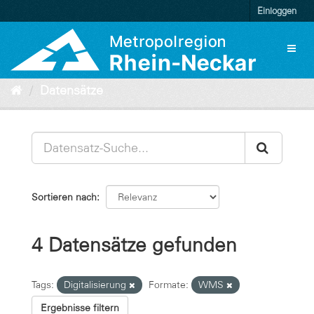
Überspringen
Einloggen
zum
Inhalt
Toggl
naviga
Datensätze
Sortieren nach
4 Datensätze gefunden
Tags:
Digitalisierung
Formate:
WMS
Ergebnisse filtern