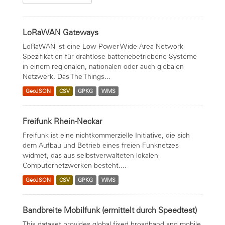
LoRaWAN Gateways
LoRaWAN ist eine Low Power Wide Area Network
Spezifikation für drahtlose batteriebetriebene Systeme
in einem regionalen, nationalen oder auch globalen
Netzwerk. Das The Things...
GeoJSON
CSV
GPKG
WMS
Freifunk Rhein-Neckar
Freifunk ist eine nichtkommerzielle Initiative, die sich
dem Aufbau und Betrieb eines freien Funknetzes
widmet, das aus selbstverwalteten lokalen
Computernetzwerken besteht....
GeoJSON
CSV
GPKG
WMS
Bandbreite Mobilfunk (ermittelt durch Speedtest)
This dataset provides global fixed broadband and mobile