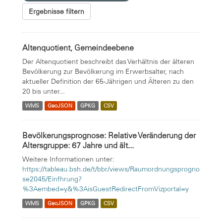
Ergebnisse filtern
Altenquotient, Gemeindeebene
Der Altenquotient beschreibt das Verhältnis der älteren
Bevölkerung zur Bevölkerung im Erwerbsalter, nach
aktueller Definition der 65-Jährigen und Älteren zu den
20 bis unter...
WMS
GeoJSON
GPKG
CSV
Bevölkerungsprognose: Relative Veränderung der
Altersgruppe: 67 Jahre und ält...
Weitere Informationen unter:
https://tableau.bsh.de/t/bbr/views/Raumordnungsprogno
se2045/Einfhrung?
%3Aembed=y&%3AisGuestRedirectFromVizportal=y
WMS
GeoJSON
GPKG
CSV