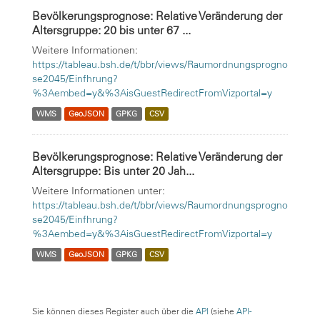
Bevölkerungsprognose: Relative Veränderung der
Altersgruppe: 20 bis unter 67 ...
Weitere Informationen:
https://tableau.bsh.de/t/bbr/views/Raumordnungsprogno
se2045/Einfhrung?
%3Aembed=y&%3AisGuestRedirectFromVizportal=y
WMS
GeoJSON
GPKG
CSV
Bevölkerungsprognose: Relative Veränderung der
Altersgruppe: Bis unter 20 Jah...
Weitere Informationen unter:
https://tableau.bsh.de/t/bbr/views/Raumordnungsprogno
se2045/Einfhrung?
%3Aembed=y&%3AisGuestRedirectFromVizportal=y
WMS
GeoJSON
GPKG
CSV
Sie können dieses Register auch über die
API
(siehe
API-