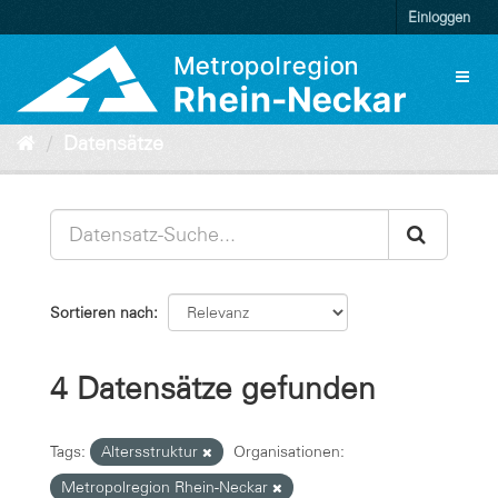
Überspringen
Einloggen
zum
Inhalt
Toggl
naviga
Datensätze
Sortieren nach
4 Datensätze gefunden
Tags:
Altersstruktur
Organisationen:
Metropolregion Rhein-Neckar