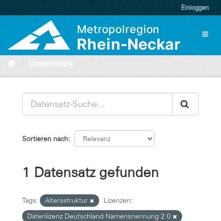
Überspringen
Einloggen
zum
Inhalt
Toggl
naviga
Datensätze
Sortieren nach
1 Datensatz gefunden
Tags:
Altersstruktur
Lizenzen:
Datenlizenz Deutschland Namensnennung 2.0