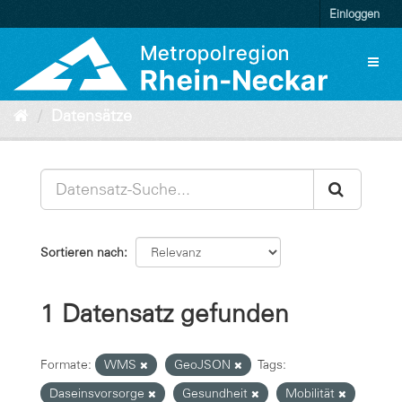
Überspringen
Einloggen
zum
Inhalt
Toggl
naviga
Datensätze
Sortieren nach
1 Datensatz gefunden
Formate:
WMS
GeoJSON
Tags:
Daseinsvorsorge
Gesundheit
Mobilität