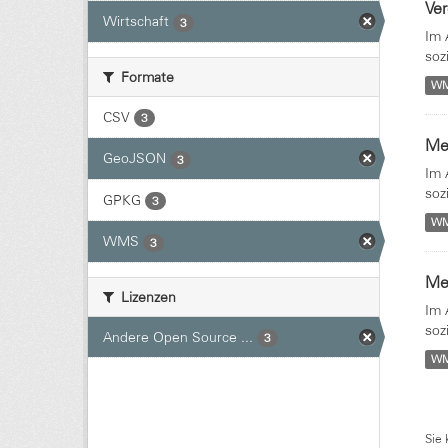
Ver
Wirtschaft
3
Im 
soz
Formate
W
CSV
3
Med
GeoJSON
3
Im 
soz
GPKG
3
W
WMS
3
Med
Lizenzen
Im 
soz
Andere Open Source ...
3
W
Sie 