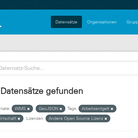
Datensätze
Organisationen
Grup
 Datensätze gefunden
mate:
WMS
GeoJSON
Tags:
Arbeitsentgelt
irtschaft
Lizenzen:
Andere Open Source Lizenz