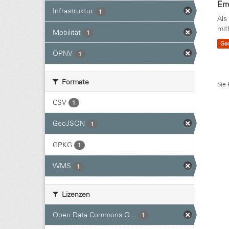
Err
Infrastruktur
1
Als
mit
Mobilität
1
Ge
ÖPNV
1
Formate
Sie 
CSV
1
GeoJSON
1
GPKG
1
WMS
1
Lizenzen
Open Data Commons O...
1