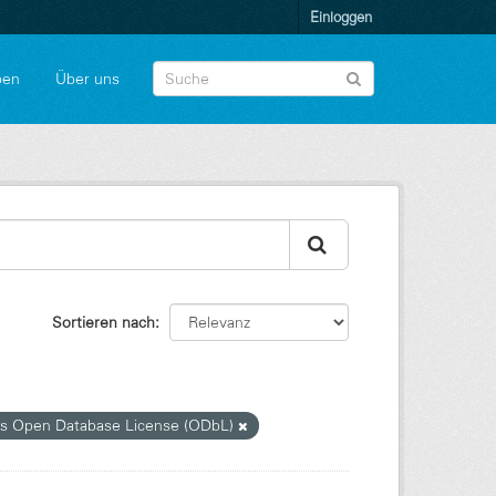
Einloggen
pen
Über uns
Sortieren nach
 Open Database License (ODbL)