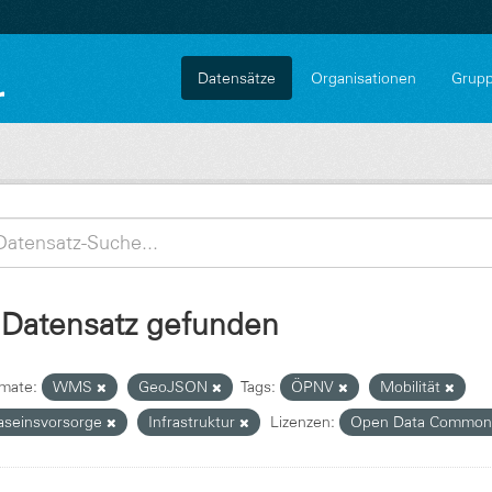
Datensätze
Organisationen
Grup
 Datensatz gefunden
mate:
WMS
GeoJSON
Tags:
ÖPNV
Mobilität
aseinsvorsorge
Infrastruktur
Lizenzen:
Open Data Commons