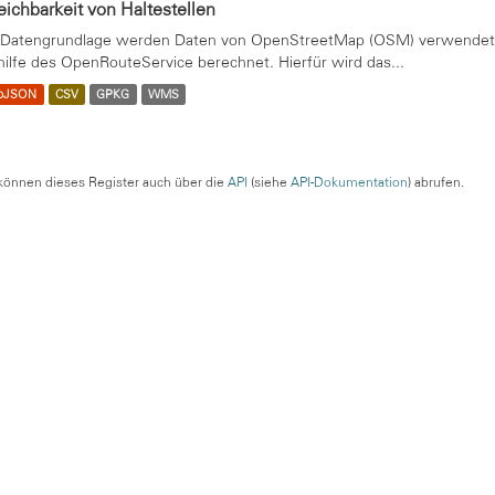
eichbarkeit von Haltestellen
 Datengrundlage werden Daten von OpenStreetMap (OSM) verwendet. 
hilfe des OpenRouteService berechnet. Hierfür wird das...
oJSON
CSV
GPKG
WMS
können dieses Register auch über die
API
(siehe
API-Dokumentation
) abrufen.