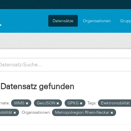
Datensätze
Organisationen
Grup
 Datensatz gefunden
mate:
WMS
GeoJSON
GPKG
Tags:
Elektromobilität
obilität
Organisationen:
Metropolregion Rhein-Neckar