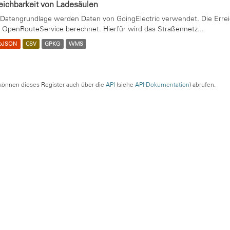
eichbarkeit von Ladesäulen
 Datengrundlage werden Daten von GoingElectric verwendet. Die Errei
 OpenRouteService berechnet. Hierfür wird das Straßennetz...
oJSON
CSV
GPKG
WMS
können dieses Register auch über die
API
(siehe
API-Dokumentation
) abrufen.