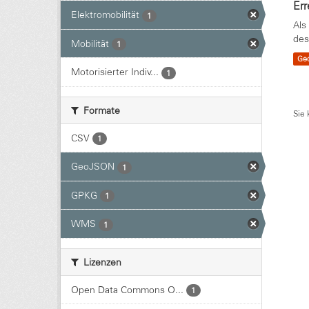
Err
Elektromobilität
1
Als
des
Mobilität
1
Ge
Motorisierter Indiv...
1
Formate
Sie 
CSV
1
GeoJSON
1
GPKG
1
WMS
1
Lizenzen
Open Data Commons O...
1