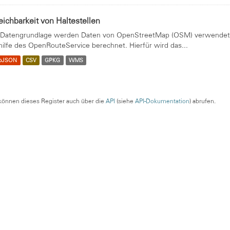
eichbarkeit von Haltestellen
 Datengrundlage werden Daten von OpenStreetMap (OSM) verwendet. 
hilfe des OpenRouteService berechnet. Hierfür wird das...
oJSON
CSV
GPKG
WMS
können dieses Register auch über die
API
(siehe
API-Dokumentation
) abrufen.