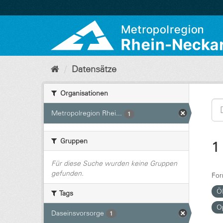
Überspringen
zum
Inhalt
Datensätze
Organisationen
Metropolregion Rhei...
1
Gruppen
1
Für diese Suche wurden keine Gruppen
gefunden.
For
Ö
Tags
O
Daseinsvorsorge
1