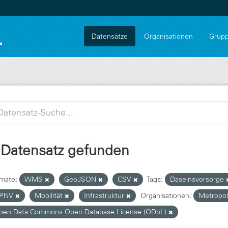
Datensätze
Organisationen
Grup
 Datensatz gefunden
mate:
WMS
GeoJSON
CSV
Tags:
Daseinsvorsorge
PNV
Mobilität
Infrastruktur
Organisationen:
Metropol
pen Data Commons Open Database License (ODbL)