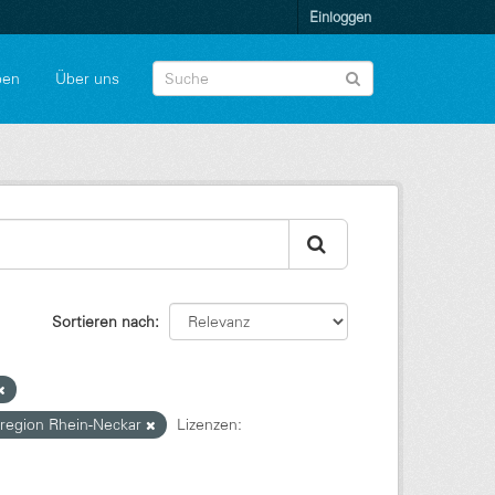
Einloggen
pen
Über uns
Sortieren nach
region Rhein-Neckar
Lizenzen: