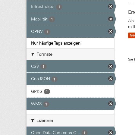
Infrastruktur
1
Err
Mobilität
1
Als
mit
ÖPNV
1
Ge
Nur häufige Tags anzeigen
Formate
Sie 
CSV
1
GeoJSON
1
GPKG
1
WMS
1
Lizenzen
Open Data Commons O...
1