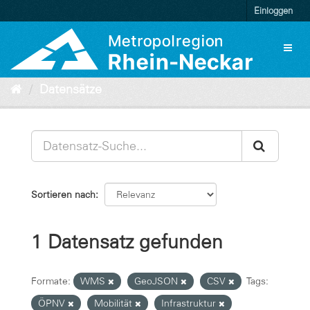
Überspringen
Einloggen
zum
Inhalt
Toggl
naviga
Datensätze
Sortieren nach
1 Datensatz gefunden
Formate:
WMS
GeoJSON
CSV
Tags:
ÖPNV
Mobilität
Infrastruktur