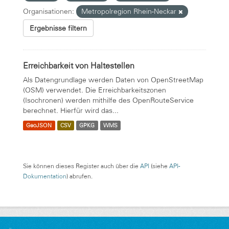
Organisationen:
Metropolregion Rhein-Neckar
Ergebnisse filtern
Erreichbarkeit von Haltestellen
Als Datengrundlage werden Daten von OpenStreetMap
(OSM) verwendet. Die Erreichbarkeitszonen
(Isochronen) werden mithilfe des OpenRouteService
berechnet. Hierfür wird das...
GeoJSON
CSV
GPKG
WMS
Sie können dieses Register auch über die
API
(siehe
API-
Dokumentation
) abrufen.