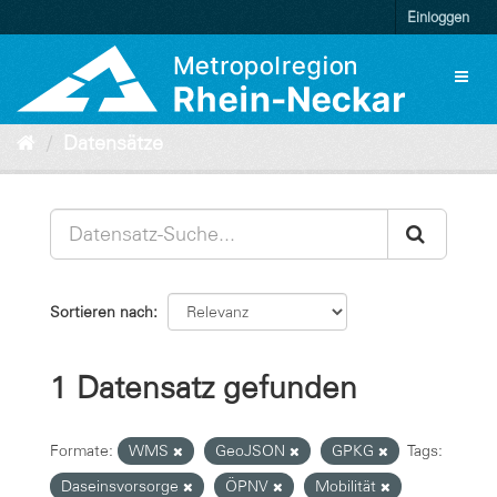
Überspringen
Einloggen
zum
Inhalt
Toggl
naviga
Datensätze
Sortieren nach
1 Datensatz gefunden
Formate:
WMS
GeoJSON
GPKG
Tags:
Daseinsvorsorge
ÖPNV
Mobilität