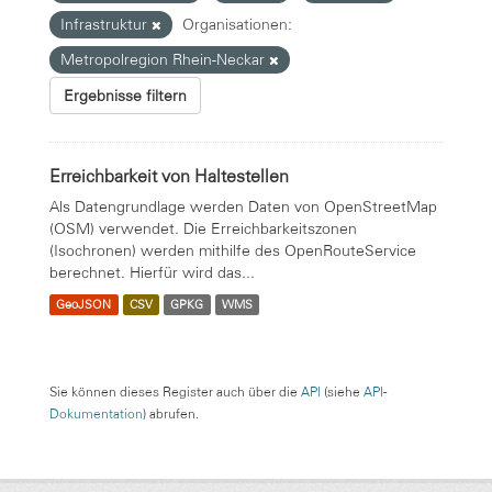
Infrastruktur
Organisationen:
Metropolregion Rhein-Neckar
Ergebnisse filtern
Erreichbarkeit von Haltestellen
Als Datengrundlage werden Daten von OpenStreetMap
(OSM) verwendet. Die Erreichbarkeitszonen
(Isochronen) werden mithilfe des OpenRouteService
berechnet. Hierfür wird das...
GeoJSON
CSV
GPKG
WMS
Sie können dieses Register auch über die
API
(siehe
API-
Dokumentation
) abrufen.