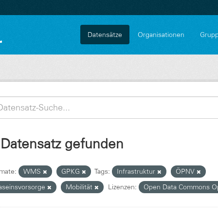
Datensätze
Organisationen
Grup
 Datensatz gefunden
mate:
WMS
GPKG
Tags:
Infrastruktur
ÖPNV
aseinsvorsorge
Mobilität
Lizenzen:
Open Data Commons Op