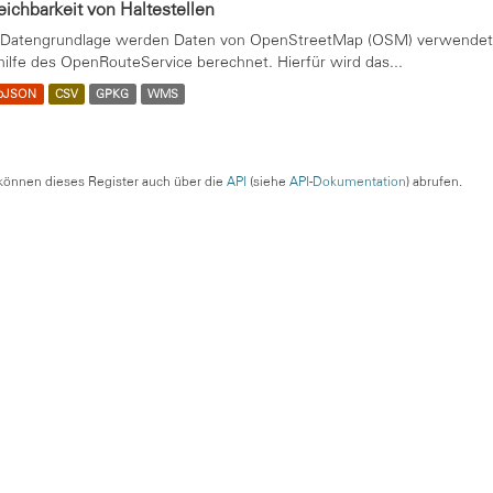
eichbarkeit von Haltestellen
 Datengrundlage werden Daten von OpenStreetMap (OSM) verwendet. 
hilfe des OpenRouteService berechnet. Hierfür wird das...
oJSON
CSV
GPKG
WMS
können dieses Register auch über die
API
(siehe
API-Dokumentation
) abrufen.