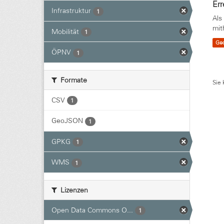
Err
Infrastruktur
1
Als
mit
Mobilität
1
Ge
ÖPNV
1
Formate
Sie 
CSV
1
GeoJSON
1
GPKG
1
WMS
1
Lizenzen
Open Data Commons O...
1