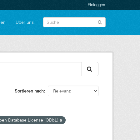
Einloggen
pen
Über uns
Sortieren nach
en Database License (ODbL)