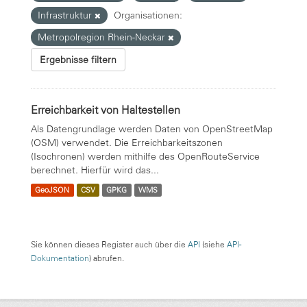
Infrastruktur
Organisationen:
Metropolregion Rhein-Neckar
Ergebnisse filtern
Erreichbarkeit von Haltestellen
Als Datengrundlage werden Daten von OpenStreetMap
(OSM) verwendet. Die Erreichbarkeitszonen
(Isochronen) werden mithilfe des OpenRouteService
berechnet. Hierfür wird das...
GeoJSON
CSV
GPKG
WMS
Sie können dieses Register auch über die
API
(siehe
API-
Dokumentation
) abrufen.