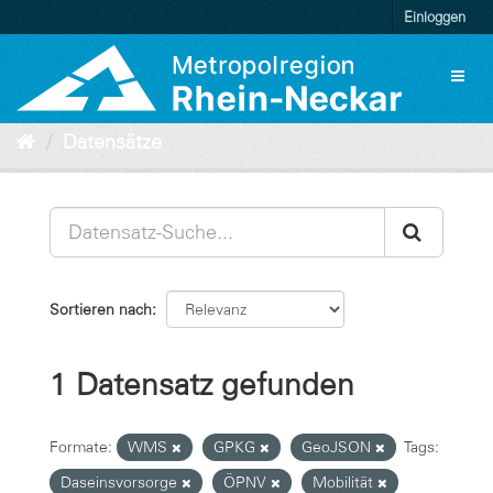
Überspringen
Einloggen
zum
Inhalt
Toggl
naviga
Datensätze
Sortieren nach
1 Datensatz gefunden
Formate:
WMS
GPKG
GeoJSON
Tags:
Daseinsvorsorge
ÖPNV
Mobilität