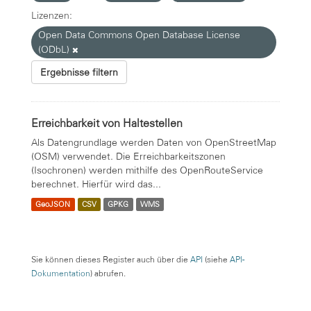
Lizenzen:
Open Data Commons Open Database License
(ODbL)
Ergebnisse filtern
Erreichbarkeit von Haltestellen
Als Datengrundlage werden Daten von OpenStreetMap
(OSM) verwendet. Die Erreichbarkeitszonen
(Isochronen) werden mithilfe des OpenRouteService
berechnet. Hierfür wird das...
GeoJSON
CSV
GPKG
WMS
Sie können dieses Register auch über die
API
(siehe
API-
Dokumentation
) abrufen.