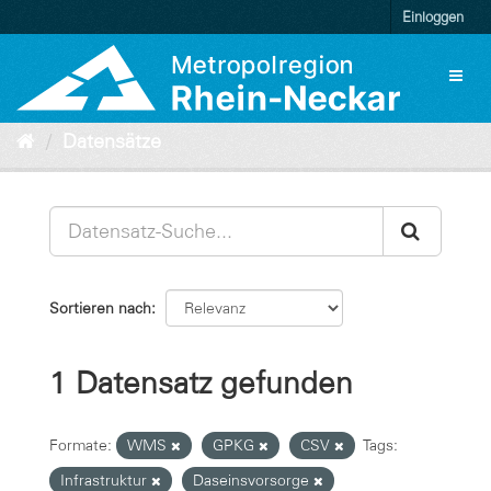
Überspringen
Einloggen
zum
Inhalt
Toggl
naviga
Datensätze
Sortieren nach
1 Datensatz gefunden
Formate:
WMS
GPKG
CSV
Tags:
Infrastruktur
Daseinsvorsorge