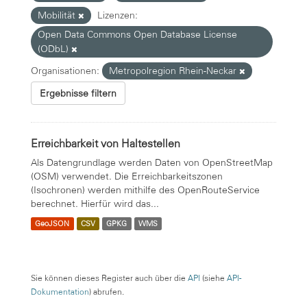
Mobilität
Lizenzen:
Open Data Commons Open Database License
(ODbL)
Organisationen:
Metropolregion Rhein-Neckar
Ergebnisse filtern
Erreichbarkeit von Haltestellen
Als Datengrundlage werden Daten von OpenStreetMap
(OSM) verwendet. Die Erreichbarkeitszonen
(Isochronen) werden mithilfe des OpenRouteService
berechnet. Hierfür wird das...
GeoJSON
CSV
GPKG
WMS
Sie können dieses Register auch über die
API
(siehe
API-
Dokumentation
) abrufen.