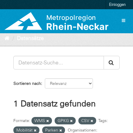
Überspringen
Einloggen
zum
Inhalt
Toggl
naviga
Datensätze
Sortieren nach
1 Datensatz gefunden
Formate:
WMS
GPKG
CSV
Tags:
Mobilität
Parken
Organisationen: