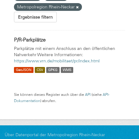
Metropolregion Rhein-Neckar
Ergebnisse filtern
P/R-Parkplätze
Parkplätze mit einem Anschluss an den öffentlichen
Nahverkehr Weitere Informationen:
https://www.vrn.de/mobilitaet/pr/index.html
GeoJSON
CSV
GPKG
WMS
Sie können dieses Register auch über die
API
(siehe
API-
Dokumentation
) abrufen.
Über Datenportal der Metropolregion Rhein-Neckar