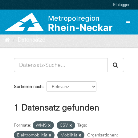
Überspringen
Einloggen
zum
Inhalt
Toggl
naviga
Datensätze
Sortieren nach
1 Datensatz gefunden
Formate:
WMS
CSV
Tags:
Elektromobilität
Mobilität
Organisationen: