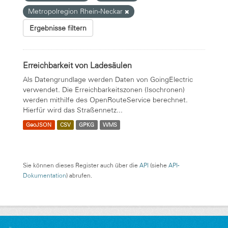
Metropolregion Rhein-Neckar
Ergebnisse filtern
Erreichbarkeit von Ladesäulen
Als Datengrundlage werden Daten von GoingElectric
verwendet. Die Erreichbarkeitszonen (Isochronen)
werden mithilfe des OpenRouteService berechnet.
Hierfür wird das Straßennetz...
GeoJSON
CSV
GPKG
WMS
Sie können dieses Register auch über die
API
(siehe
API-
Dokumentation
) abrufen.