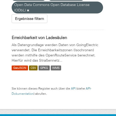
Open Data Commons Open Database License
(ODbL)
Ergebnisse filtern
Erreichbarkeit von Ladesäulen
Als Datengrundlage werden Daten von GoingElectric
verwendet. Die Erreichbarkeitszonen (Isochronen)
werden mithilfe des OpenRouteService berechnet.
Hierfür wird das Straßennetz...
GeoJSON
CSV
GPKG
WMS
Sie können dieses Register auch über die
API
(siehe
API-
Dokumentation
) abrufen.