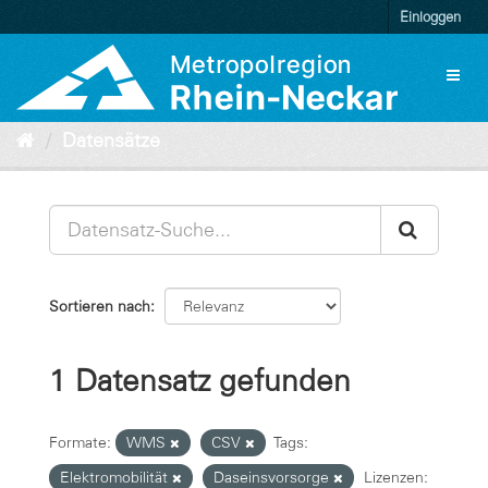
Überspringen
Einloggen
zum
Inhalt
Toggl
naviga
Datensätze
Sortieren nach
1 Datensatz gefunden
Formate:
WMS
CSV
Tags:
Elektromobilität
Daseinsvorsorge
Lizenzen: