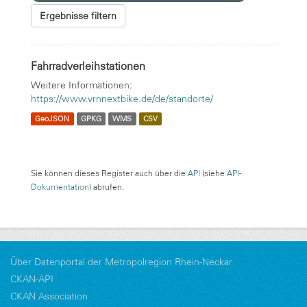
Ergebnisse filtern
Fahrradverleihstationen
Weitere Informationen:
https://www.vrnnextbike.de/de/standorte/
GeoJSON
GPKG
WMS
CSV
Sie können dieses Register auch über die
API
(siehe
API-
Dokumentation
) abrufen.
Über Datenportal der Metropolregion Rhein-Neckar
CKAN-API
CKAN Association