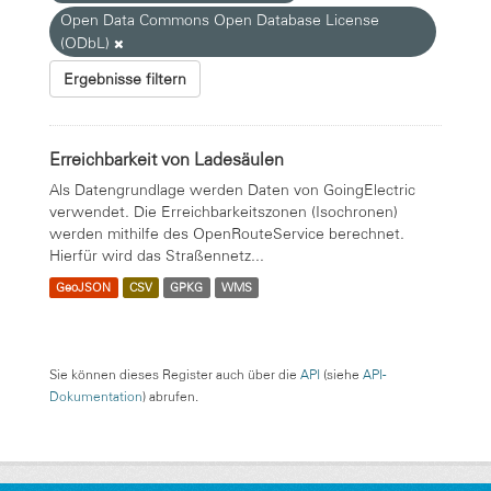
Open Data Commons Open Database License
(ODbL)
Ergebnisse filtern
Erreichbarkeit von Ladesäulen
Als Datengrundlage werden Daten von GoingElectric
verwendet. Die Erreichbarkeitszonen (Isochronen)
werden mithilfe des OpenRouteService berechnet.
Hierfür wird das Straßennetz...
GeoJSON
CSV
GPKG
WMS
Sie können dieses Register auch über die
API
(siehe
API-
Dokumentation
) abrufen.