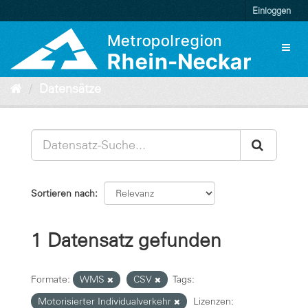
Überspringen
Einloggen
zum
Inhalt
Toggl
naviga
Datensätze
Sortieren nach
1 Datensatz gefunden
Formate:
WMS
CSV
Tags:
Motorisierter Individualverkehr
Lizenzen: