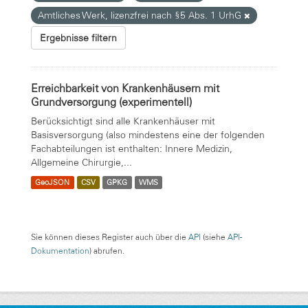
Amtliches Werk, lizenzfrei nach §5 Abs. 1 UrhG
Ergebnisse filtern
Erreichbarkeit von Krankenhäusern mit
Grundversorgung (experimentell)
Berücksichtigt sind alle Krankenhäuser mit
Basisversorgung (also mindestens eine der folgenden
Fachabteilungen ist enthalten: Innere Medizin,
Allgemeine Chirurgie,...
GeoJSON
CSV
GPKG
WMS
Sie können dieses Register auch über die
API
(siehe
API-
Dokumentation
) abrufen.