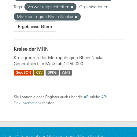
Tags:
Verwaltungseinheiten
Organisationen:
Metropolregion Rhein-Neckar
Ergebnisse filtern
Kreise der MRN
Kreisgrenzen der Metropolregion Rhein-Neckar.
Generalisiert im Maßstab 1:250.000
GeoJSON
CSV
GPKG
WMS
Sie können dieses Register auch über die
API
(siehe
API-
Dokumentation
) abrufen.
Über Datenportal der Metropolregion Rhein-Neckar