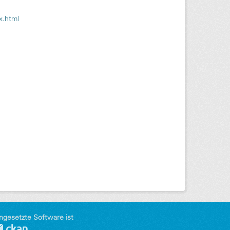
x.html
ngesetzte Software ist