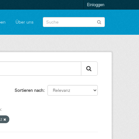
Einloggen
pen
Über uns
Sortieren nach
n:
nz