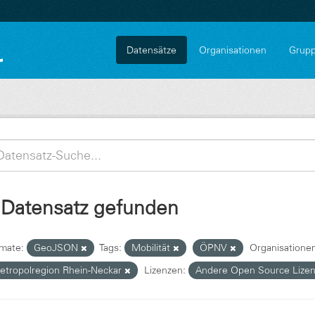
Datensätze
Organisationen
Grup
 Datensatz gefunden
mate:
GeoJSON
Tags:
Mobilität
ÖPNV
Organisatione
etropolregion Rhein-Neckar
Lizenzen:
Andere Open Source Lize