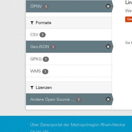
Li
ÖPNV
1
Wei
Ge
Formate
CSV
1
Sie 
GeoJSON
1
GPKG
1
WMS
1
Lizenzen
Andere Open Source ...
1
Über Datenportal der Metropolregion Rhein-Neckar