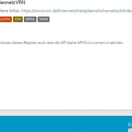
niennetz VRN
tere Infos:
https://www.vrn.de/liniennetz/netzplaene/schematisch/inde
oJSON
CSV
GPKG
WMS
können dieses Register auch über die
API
(siehe
API-Dokumentation
) abrufen.
Ei