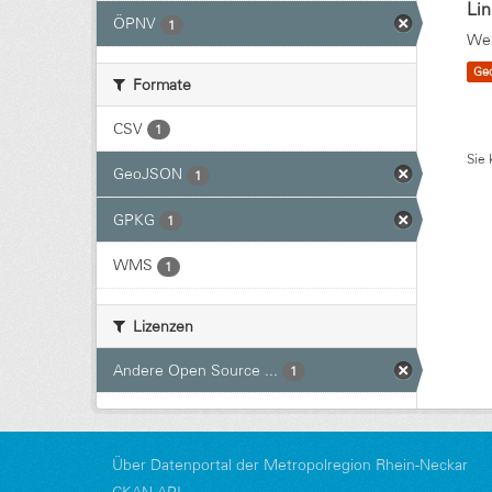
Li
ÖPNV
1
Wei
Ge
Formate
CSV
1
Sie 
GeoJSON
1
GPKG
1
WMS
1
Lizenzen
Andere Open Source ...
1
Über Datenportal der Metropolregion Rhein-Neckar