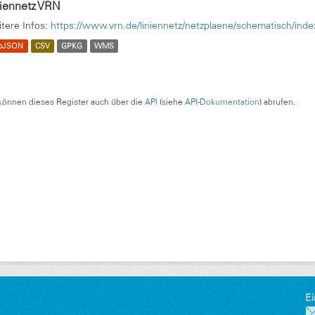
niennetz VRN
tere Infos:
https://www.vrn.de/liniennetz/netzplaene/schematisch/inde
oJSON
CSV
GPKG
WMS
können dieses Register auch über die
API
(siehe
API-Dokumentation
) abrufen.
Ei