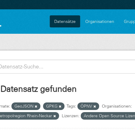
Datensätze
Organisationen
Grup
 Datensatz gefunden
mate:
GeoJSON
GPKG
Tags:
ÖPNV
Organisationen:
etropolregion Rhein-Neckar
Lizenzen:
Andere Open Source Lize