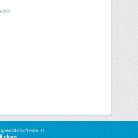
x.html
ngesetzte Software ist