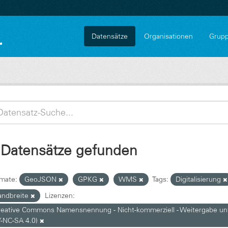
Datensätze
Organisationen
Grup
 Datensätze gefunden
mate:
GeoJSON
GPKG
WMS
Tags:
Digitalisierung
andbreite
Lizenzen:
reative Commons Namensnennung - Nicht-kommerziell - Weitergabe unte
Y-NC-SA 4.0)