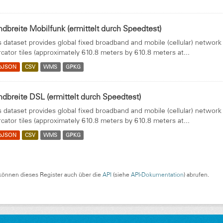
dbreite Mobilfunk (ermittelt durch Speedtest)
s dataset provides global fixed broadband and mobile (cellular) netwo
cator tiles (approximately 610.8 meters by 610.8 meters at...
oJSON
CSV
WMS
GPKG
dbreite DSL (ermittelt durch Speedtest)
s dataset provides global fixed broadband and mobile (cellular) netwo
cator tiles (approximately 610.8 meters by 610.8 meters at...
oJSON
CSV
WMS
GPKG
können dieses Register auch über die
API
(siehe
API-Dokumentation
) abrufen.