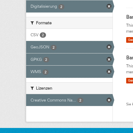
Digitalisierung
2
Ban
Formate
Thi
mer
CSV
2
Ge
GeoJSON
2
Ban
GPKG
2
Thi
WMS
mer
2
Ge
Lizenzen
Creative Commons Na...
2
Sie 