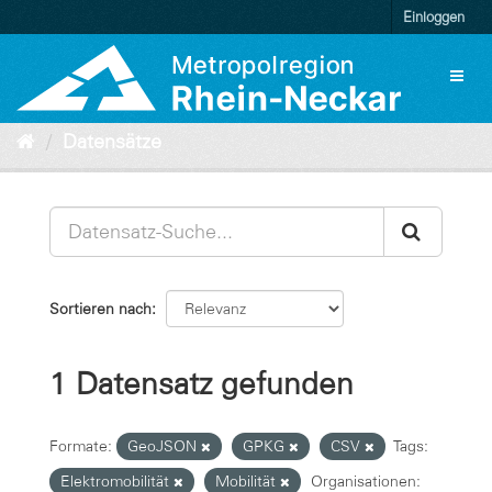
Überspringen
Einloggen
zum
Inhalt
Toggl
naviga
Datensätze
Sortieren nach
1 Datensatz gefunden
Formate:
GeoJSON
GPKG
CSV
Tags:
Elektromobilität
Mobilität
Organisationen: