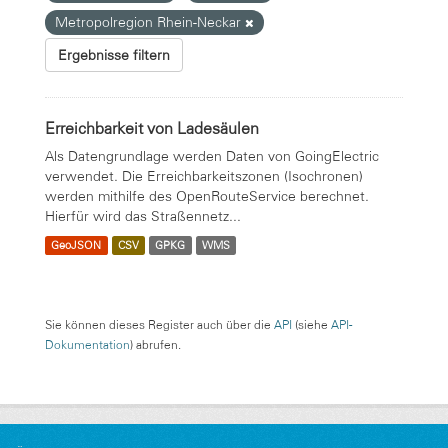
Metropolregion Rhein-Neckar
Ergebnisse filtern
Erreichbarkeit von Ladesäulen
Als Datengrundlage werden Daten von GoingElectric
verwendet. Die Erreichbarkeitszonen (Isochronen)
werden mithilfe des OpenRouteService berechnet.
Hierfür wird das Straßennetz...
GeoJSON
CSV
GPKG
WMS
Sie können dieses Register auch über die
API
(siehe
API-
Dokumentation
) abrufen.