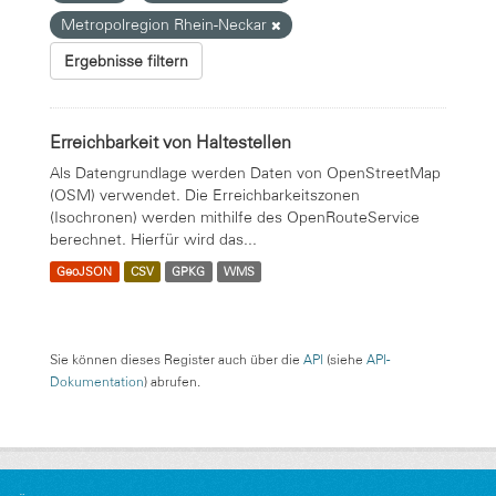
Metropolregion Rhein-Neckar
Ergebnisse filtern
Erreichbarkeit von Haltestellen
Als Datengrundlage werden Daten von OpenStreetMap
(OSM) verwendet. Die Erreichbarkeitszonen
(Isochronen) werden mithilfe des OpenRouteService
berechnet. Hierfür wird das...
GeoJSON
CSV
GPKG
WMS
Sie können dieses Register auch über die
API
(siehe
API-
Dokumentation
) abrufen.