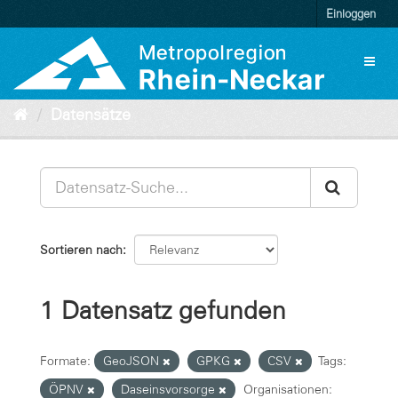
Überspringen
Einloggen
zum
Inhalt
Toggl
naviga
Datensätze
Sortieren nach
1 Datensatz gefunden
Formate:
GeoJSON
GPKG
CSV
Tags:
ÖPNV
Daseinsvorsorge
Organisationen: