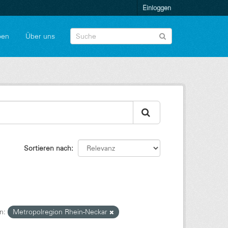
Einloggen
pen
Über uns
Sortieren nach
n:
Metropolregion Rhein-Neckar