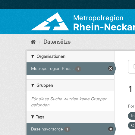
Überspringen
zum
Inhalt
Datensätze
Organisationen
Metropolregion Rhei...
1
Gruppen
1
Für diese Suche wurden keine Gruppen
gefunden.
For
In
Tags
O
Daseinsvorsorge
1