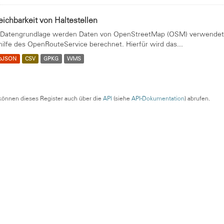
eichbarkeit von Haltestellen
 Datengrundlage werden Daten von OpenStreetMap (OSM) verwendet. 
hilfe des OpenRouteService berechnet. Hierfür wird das...
oJSON
CSV
GPKG
WMS
können dieses Register auch über die
API
(siehe
API-Dokumentation
) abrufen.