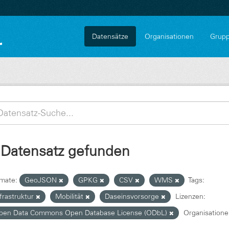
Datensätze
Organisationen
Grup
 Datensatz gefunden
mate:
GeoJSON
GPKG
CSV
WMS
Tags:
frastruktur
Mobilität
Daseinsvorsorge
Lizenzen:
pen Data Commons Open Database License (ODbL)
Organisatione