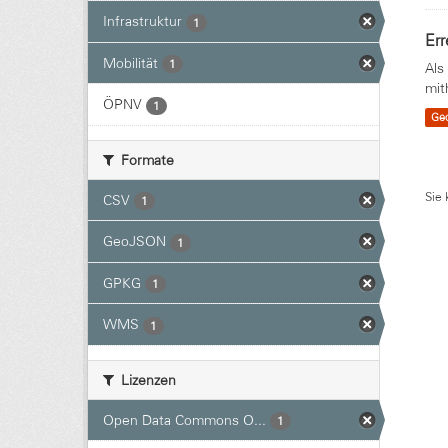
Infrastruktur
1
Err
Mobilität
1
Als
mit
ÖPNV
1
Ge
Formate
Sie 
CSV
1
GeoJSON
1
GPKG
1
WMS
1
Lizenzen
Open Data Commons O...
1