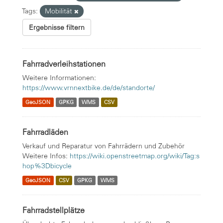
Tags:
Mobilität
Ergebnisse filtern
Fahrradverleihstationen
Weitere Informationen:
https://www.vrnnextbike.de/de/standorte/
GeoJSON
GPKG
WMS
CSV
Fahrradläden
Verkauf und Reparatur von Fahrrädern und Zubehör
Weitere Infos:
https://wiki.openstreetmap.org/wiki/Tag:s
hop%3Dbicycle
GeoJSON
CSV
GPKG
WMS
Fahrradstellplätze