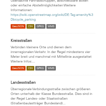
Überdachte Fahrradschuppen, abschließbare Boxen
oder einfache Abstellmöglichkeiten Weitere
Informationen:
https://wiki.openstreetmap.org/wiki/DE:Tag:amenity%3
Dbicycle_parking
GeoJSON
CSV
GPKG
WMS
Kreisstraßen
Verbinden kleinere Orte und dienen dem
innerregionalen Verkehr. In der Regel mindestens vier
Meter breit und manchmal mit Mittellinie ausgestattet
Weitere Infos:...
GeoJSON
CSV
GPKG
WMS
Landesstraßen
Überregionale Verbindungsstraße zwischen größeren
Orten unterhalb der Klasse Bundesstraße. Dies sind in
der Regel Landes- oder Staatsstraßen
(Straßenbaulastträger Bundesland)...