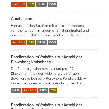
GeoJSON
CSV
GPKG
WMS
Autobahnen
Hierunter fallen Straßen mit baulich getrennten
Fahrtrichtungen (im allgemeinen Grünstreifen) und
besonderen Nutzungsbeschränkungen Weitere Infos:...
GeoJSON
CSV
GPKG
WMS
Pendlersaldo im Verhältnis zur Anzahl der
Einwohner, Kreisebene
Der Pendlergewinn bzw. -verlust pro 100
Einwohner:innen der weibl. erwerbsfähigen
Bevölkerung beträgt x Personen. Pendlersaldo =
Einpendler:innen minus Auspendler:innen. Ein...
WMS
GeoJSON
GPKG
CSV
Pendlersaldo im Verhältnis zur Anzahl der