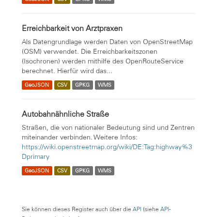
Erreichbarkeit von Arztpraxen
Als Datengrundlage werden Daten von OpenStreetMap
(OSM) verwendet. Die Erreichbarkeitszonen
(Isochronen) werden mithilfe des OpenRouteService
berechnet. Hierfür wird das...
GeoJSON
CSV
GPKG
WMS
Autobahnähnliche Straße
Straßen, die von nationaler Bedeutung sind und Zentren
miteinander verbinden. Weitere Infos:
https://wiki.openstreetmap.org/wiki/DE:Tag:highway%3
Dprimary
GeoJSON
CSV
GPKG
WMS
Sie können dieses Register auch über die
API
(siehe
API-