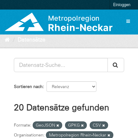
Überspringen
Einloggen
zum
Inhalt
Toggl
naviga
Datensätze
Sortieren nach
20 Datensätze gefunden
Formate:
GeoJSON
GPKG
CSV
Organisationen:
Metropolregion Rhein-Neckar