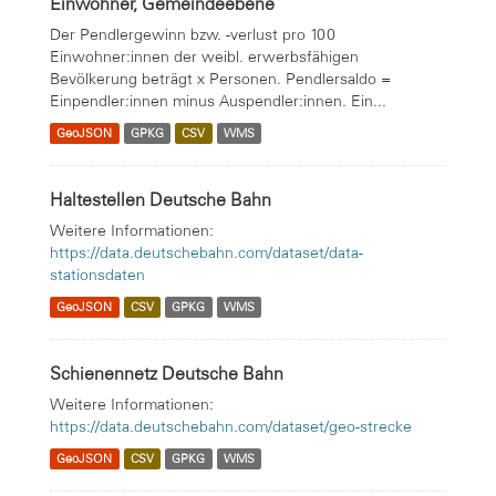
Einwohner, Gemeindeebene
Der Pendlergewinn bzw. -verlust pro 100
Einwohner:innen der weibl. erwerbsfähigen
Bevölkerung beträgt x Personen. Pendlersaldo =
Einpendler:innen minus Auspendler:innen. Ein...
GeoJSON
GPKG
CSV
WMS
Haltestellen Deutsche Bahn
Weitere Informationen:
https://data.deutschebahn.com/dataset/data-
stationsdaten
GeoJSON
CSV
GPKG
WMS
Schienennetz Deutsche Bahn
Weitere Informationen:
https://data.deutschebahn.com/dataset/geo-strecke
GeoJSON
CSV
GPKG
WMS