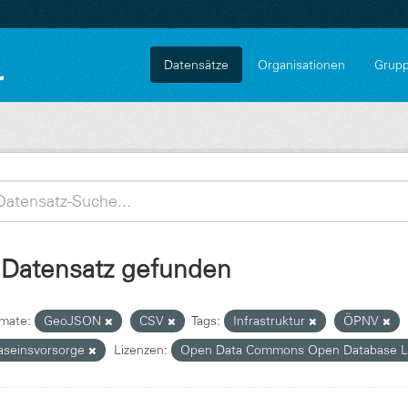
Datensätze
Organisationen
Grup
 Datensatz gefunden
mate:
GeoJSON
CSV
Tags:
Infrastruktur
ÖPNV
aseinsvorsorge
Lizenzen:
Open Data Commons Open Database L