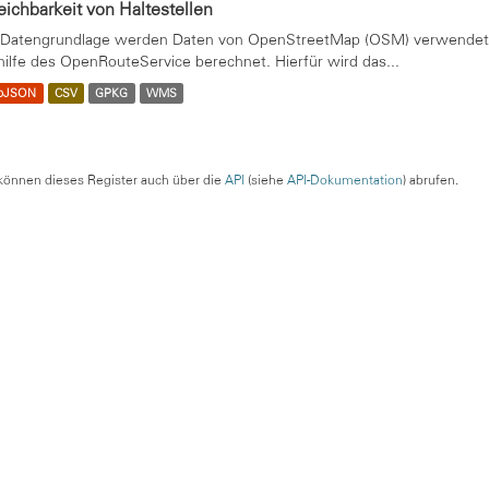
eichbarkeit von Haltestellen
 Datengrundlage werden Daten von OpenStreetMap (OSM) verwendet. 
hilfe des OpenRouteService berechnet. Hierfür wird das...
oJSON
CSV
GPKG
WMS
können dieses Register auch über die
API
(siehe
API-Dokumentation
) abrufen.