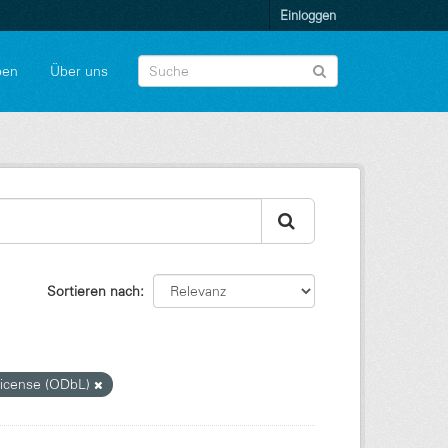
Einloggen
pen
Über uns
Sortieren nach
icense (ODbL)