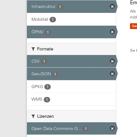
Err
Infrastruktur
1
Als
mit
Mobilität
1
Ge
ÖPNV
1
Formate
Sie 
CSV
1
GeoJSON
1
GPKG
1
WMS
1
Lizenzen
Open Data Commons O...
1