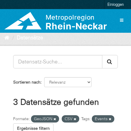
Überspringen
Einloggen
zum
Inhalt
Toggl
naviga
Datensätze
Sortieren nach
3 Datensätze gefunden
Formate:
GeoJSON
CSV
Tags:
Events
Ergebnisse filtern