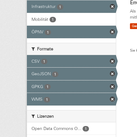
Err
Infrastruktur
1
Als
mit
Mobilität
1
Ge
ÖPNV
1
Formate
Sie 
CSV
1
GeoJSON
1
GPKG
1
WMS
1
Lizenzen
Open Data Commons O...
1