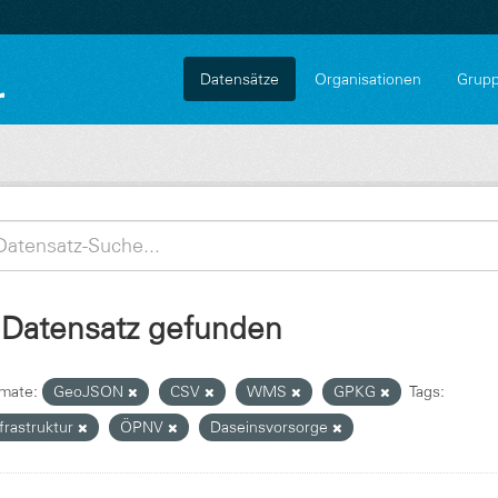
Datensätze
Organisationen
Grup
 Datensatz gefunden
mate:
GeoJSON
CSV
WMS
GPKG
Tags:
frastruktur
ÖPNV
Daseinsvorsorge