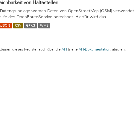
eichbarkeit von Haltestellen
 Datengrundlage werden Daten von OpenStreetMap (OSM) verwendet. 
hilfe des OpenRouteService berechnet. Hierfür wird das...
oJSON
CSV
GPKG
WMS
können dieses Register auch über die
API
(siehe
API-Dokumentation
) abrufen.