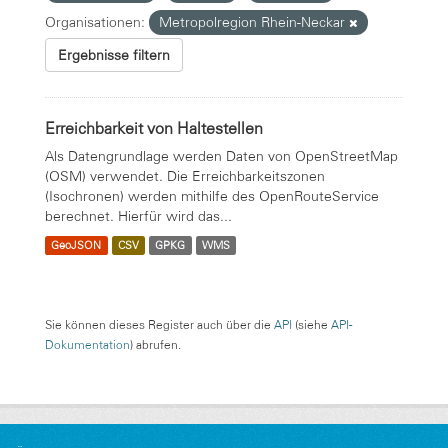
Organisationen:
Metropolregion Rhein-Neckar
Ergebnisse filtern
Erreichbarkeit von Haltestellen
Als Datengrundlage werden Daten von OpenStreetMap
(OSM) verwendet. Die Erreichbarkeitszonen
(Isochronen) werden mithilfe des OpenRouteService
berechnet. Hierfür wird das...
GeoJSON
CSV
GPKG
WMS
Sie können dieses Register auch über die
API
(siehe
API-
Dokumentation
) abrufen.