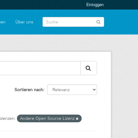
Einloggen
pen
Über uns
Sortieren nach
izenzen:
Andere Open Source Lizenz