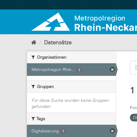
Überspringen
zum
Inhalt
Datensätze
Organisationen
Metropolregion Rhei...
1
Gruppen
1
Für diese Suche wurden keine Gruppen
gefunden.
For
Di
Tags
Digitalisierung
1