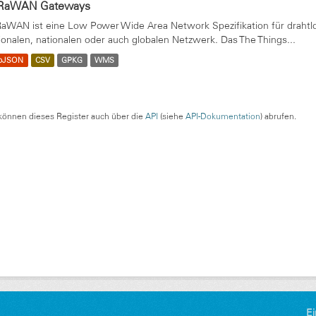
RaWAN Gateways
aWAN ist eine Low Power Wide Area Network Spezifikation für drahtl
ionalen, nationalen oder auch globalen Netzwerk. Das The Things...
oJSON
CSV
GPKG
WMS
können dieses Register auch über die
API
(siehe
API-Dokumentation
) abrufen.
Ei