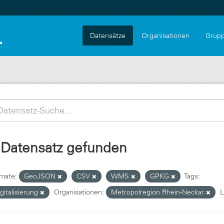
Datensätze
Organisationen
Grup
 Datensatz gefunden
mate:
GeoJSON
CSV
WMS
GPKG
Tags:
gitalisierung
Organisationen:
Metropolregion Rhein-Neckar
L