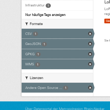
Lo
Infrastruktur
1
LoR
reg
Nur häufige Tags anzeigen
Ge
Formate
CSV
1
Sie 
GeoJSON
1
GPKG
1
WMS
1
Lizenzen
Andere Open Source ...
1
Über Datenportal der Metropolregion Rhein-Neckar