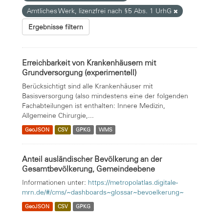
Amtliches Werk, lizenzfrei nach §5 Abs. 1 UrhG
Ergebnisse filtern
Erreichbarkeit von Krankenhäusern mit
Grundversorgung (experimentell)
Berücksichtigt sind alle Krankenhäuser mit
Basisversorgung (also mindestens eine der folgenden
Fachabteilungen ist enthalten: Innere Medizin,
Allgemeine Chirurgie,...
GeoJSON
CSV
GPKG
WMS
Anteil ausländischer Bevölkerung an der
Gesamtbevölkerung, Gemeindeebene
Informationen unter:
https://metropolatlas.digitale-
mrn.de/#/cms/~dashboards~glossar~bevoelkerung~
GeoJSON
CSV
GPKG