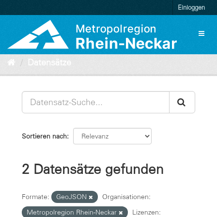
Überspringen
Einloggen
zum
Inhalt
Toggl
naviga
Datensätze
Sortieren nach
2 Datensätze gefunden
Formate:
GeoJSON
Organisationen:
Metropolregion Rhein-Neckar
Lizenzen: