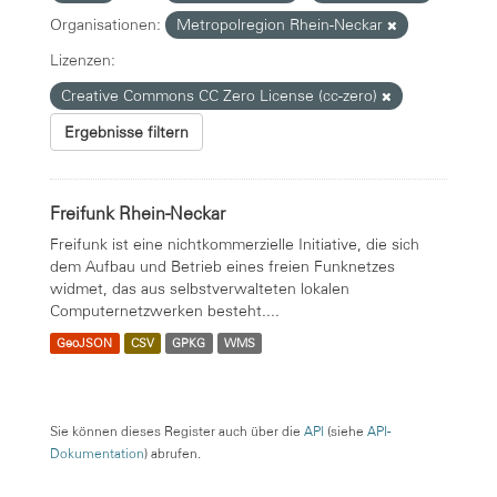
Organisationen:
Metropolregion Rhein-Neckar
Lizenzen:
Creative Commons CC Zero License (cc-zero)
Ergebnisse filtern
Freifunk Rhein-Neckar
Freifunk ist eine nichtkommerzielle Initiative, die sich
dem Aufbau und Betrieb eines freien Funknetzes
widmet, das aus selbstverwalteten lokalen
Computernetzwerken besteht....
GeoJSON
CSV
GPKG
WMS
Sie können dieses Register auch über die
API
(siehe
API-
Dokumentation
) abrufen.