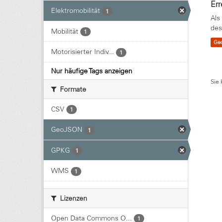
Err
Elektromobilität
1
Als
des
Mobilität
1
Ge
Motorisierter Indiv...
1
Nur häufige Tags anzeigen
Sie 
Formate
CSV
1
GeoJSON
1
GPKG
1
WMS
1
Lizenzen
Open Data Commons O...
1