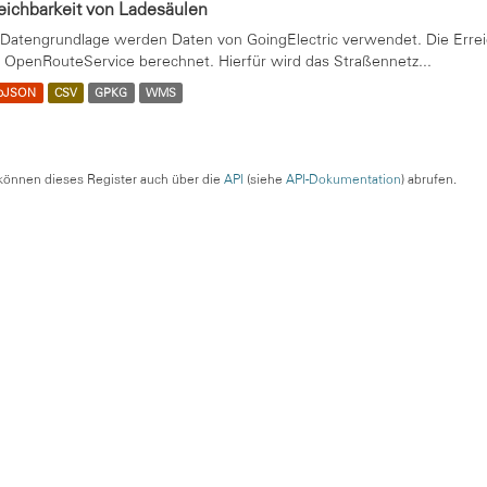
eichbarkeit von Ladesäulen
 Datengrundlage werden Daten von GoingElectric verwendet. Die Errei
 OpenRouteService berechnet. Hierfür wird das Straßennetz...
oJSON
CSV
GPKG
WMS
können dieses Register auch über die
API
(siehe
API-Dokumentation
) abrufen.