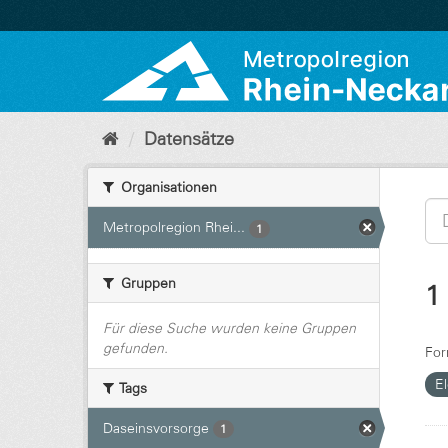
Überspringen
zum
Inhalt
Datensätze
Organisationen
Metropolregion Rhei...
1
Gruppen
1
Für diese Suche wurden keine Gruppen
gefunden.
For
El
Tags
Daseinsvorsorge
1