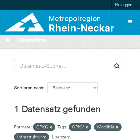
Überspringen
Einloggen
zum
Inhalt
Toggl
naviga
Datensätze
Sortieren nach
1 Datensatz gefunden
Formate:
GPKG
Tags:
ÖPNV
Mobilität
Infrastruktur
Lizenzen: