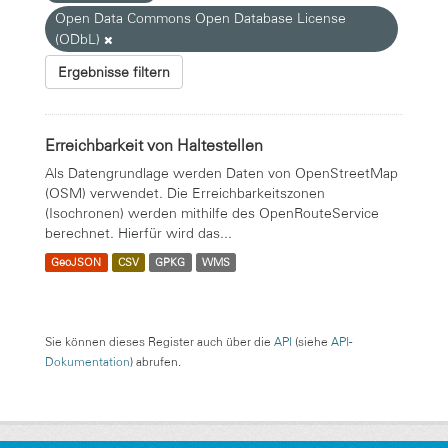
Open Data Commons Open Database License
(ODbL)
Ergebnisse filtern
Erreichbarkeit von Haltestellen
Als Datengrundlage werden Daten von OpenStreetMap
(OSM) verwendet. Die Erreichbarkeitszonen
(Isochronen) werden mithilfe des OpenRouteService
berechnet. Hierfür wird das...
GeoJSON
CSV
GPKG
WMS
Sie können dieses Register auch über die
API
(siehe
API-
Dokumentation
) abrufen.