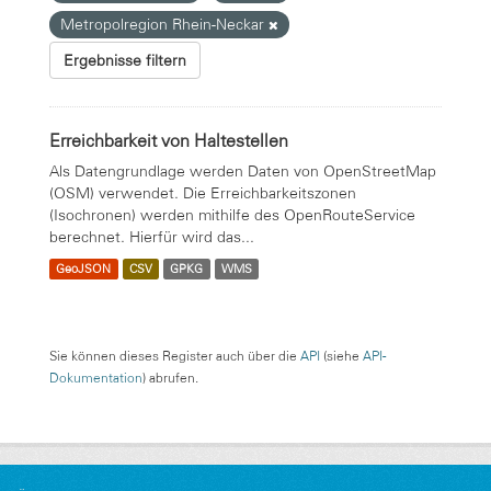
Metropolregion Rhein-Neckar
Ergebnisse filtern
Erreichbarkeit von Haltestellen
Als Datengrundlage werden Daten von OpenStreetMap
(OSM) verwendet. Die Erreichbarkeitszonen
(Isochronen) werden mithilfe des OpenRouteService
berechnet. Hierfür wird das...
GeoJSON
CSV
GPKG
WMS
Sie können dieses Register auch über die
API
(siehe
API-
Dokumentation
) abrufen.