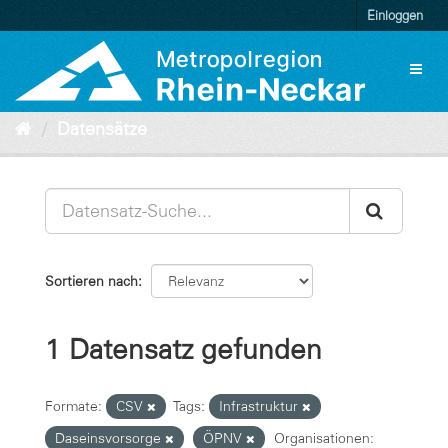
Überspringen
Einloggen
zum
Inhalt
Toggl
naviga
Datensätze
Sortieren nach
1 Datensatz gefunden
Formate:
CSV
Tags:
Infrastruktur
Daseinsvorsorge
ÖPNV
Organisationen: