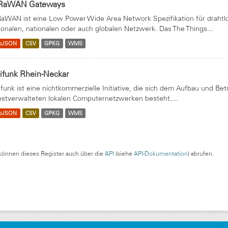
RaWAN Gateways
aWAN ist eine Low Power Wide Area Network Spezifikation für drahtl
ionalen, nationalen oder auch globalen Netzwerk. Das The Things...
oJSON
CSV
GPKG
WMS
ifunk Rhein-Neckar
ifunk ist eine nichtkommerzielle Initiative, die sich dem Aufbau und Be
bstverwalteten lokalen Computernetzwerken besteht....
oJSON
CSV
GPKG
WMS
können dieses Register auch über die
API
(siehe
API-Dokumentation
) abrufen.