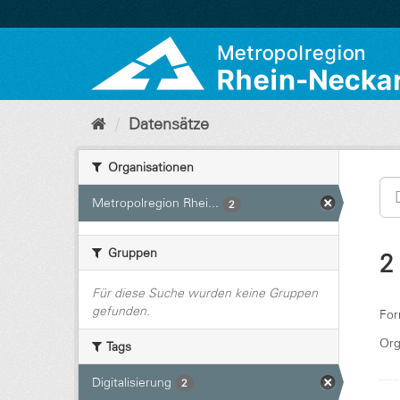
Überspringen
zum
Inhalt
Datensätze
Organisationen
Metropolregion Rhei...
2
Gruppen
2
Für diese Suche wurden keine Gruppen
gefunden.
For
Org
Tags
Digitalisierung
2