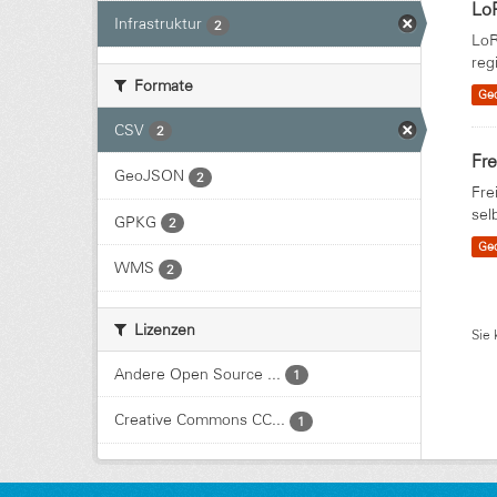
Lo
Infrastruktur
2
LoR
reg
Formate
Ge
CSV
2
Fre
GeoJSON
2
Fre
sel
GPKG
2
Ge
WMS
2
Lizenzen
Sie 
Andere Open Source ...
1
Creative Commons CC...
1