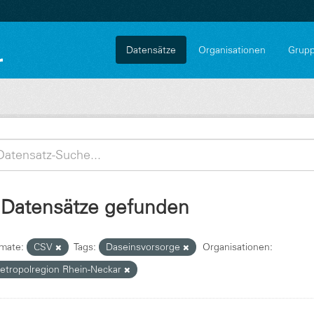
Datensätze
Organisationen
Grup
 Datensätze gefunden
mate:
CSV
Tags:
Daseinsvorsorge
Organisationen:
etropolregion Rhein-Neckar