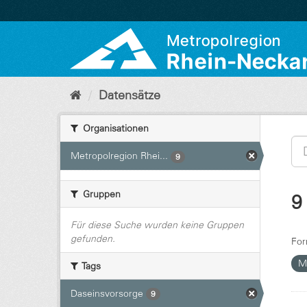
Überspringen
zum
Inhalt
Datensätze
Organisationen
Metropolregion Rhei...
9
Gruppen
9
Für diese Suche wurden keine Gruppen
gefunden.
For
M
Tags
Daseinsvorsorge
9