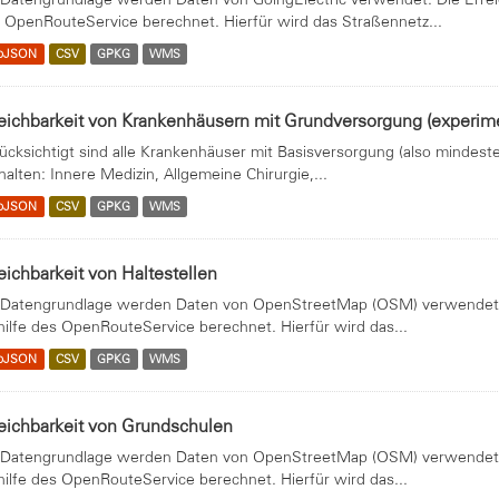
 OpenRouteService berechnet. Hierfür wird das Straßennetz...
oJSON
CSV
GPKG
WMS
eichbarkeit von Krankenhäusern mit Grundversorgung (experime
ücksichtigt sind alle Krankenhäuser mit Basisversorgung (also mindest
halten: Innere Medizin, Allgemeine Chirurgie,...
oJSON
CSV
GPKG
WMS
eichbarkeit von Haltestellen
 Datengrundlage werden Daten von OpenStreetMap (OSM) verwendet. 
hilfe des OpenRouteService berechnet. Hierfür wird das...
oJSON
CSV
GPKG
WMS
eichbarkeit von Grundschulen
 Datengrundlage werden Daten von OpenStreetMap (OSM) verwendet. 
hilfe des OpenRouteService berechnet. Hierfür wird das...