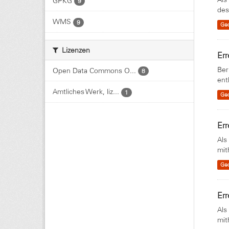
GPKG
9
des
WMS
9
Ge
Lizenzen
Err
Ber
Open Data Commons O...
8
ent
Amtliches Werk, liz...
1
Ge
Err
Als
mit
Ge
Err
Als
mit