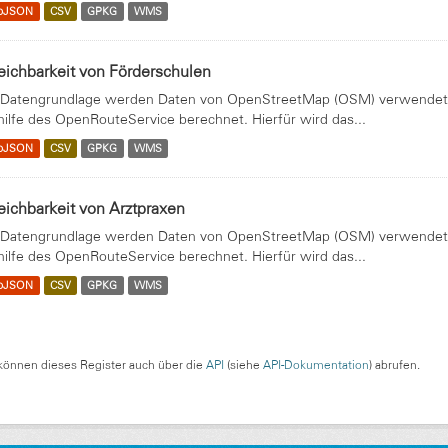
oJSON
CSV
GPKG
WMS
eichbarkeit von Förderschulen
 Datengrundlage werden Daten von OpenStreetMap (OSM) verwendet. 
hilfe des OpenRouteService berechnet. Hierfür wird das...
oJSON
CSV
GPKG
WMS
eichbarkeit von Arztpraxen
 Datengrundlage werden Daten von OpenStreetMap (OSM) verwendet. 
hilfe des OpenRouteService berechnet. Hierfür wird das...
oJSON
CSV
GPKG
WMS
können dieses Register auch über die
API
(siehe
API-Dokumentation
) abrufen.