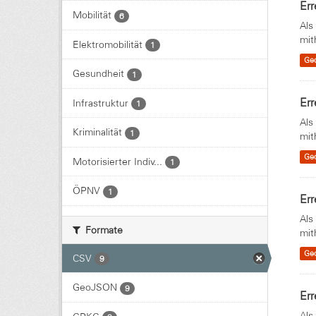
Err
Mobilität
6
Als
mit
Elektromobilität
1
Ge
Gesundheit
1
Err
Infrastruktur
1
Als
Kriminalität
1
mit
Ge
Motorisierter Indiv...
1
ÖPNV
1
Err
Als
Formate
mit
Ge
CSV
9
GeoJSON
9
Err
Als