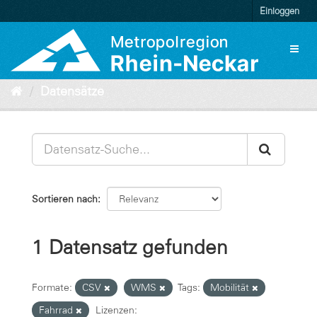
Überspringen
Einloggen
zum
Inhalt
Toggl
naviga
Datensätze
Sortieren nach
1 Datensatz gefunden
Formate:
CSV
WMS
Tags:
Mobilität
Fahrrad
Lizenzen: