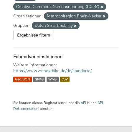
Creative Commons Namensnennung (CC-BY)
Organisationen:
Metropolregion Rhein-Neckar
Gruppen:
Daten Smartmobility
Ergebnisse filtern
Fahrradverleihstationen
Weitere Informationen:
https://www.vrnnextbike.de/de/standorte/
GeoJSON
GPKG
WMS
CSV
Sie können dieses Register auch über die
API
(siehe
API-
Dokumentation
) abrufen.