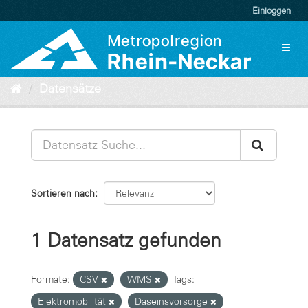
Überspringen
Einloggen
zum
Inhalt
Toggl
naviga
Datensätze
Sortieren nach
1 Datensatz gefunden
Formate:
CSV
WMS
Tags:
Elektromobilität
Daseinsvorsorge