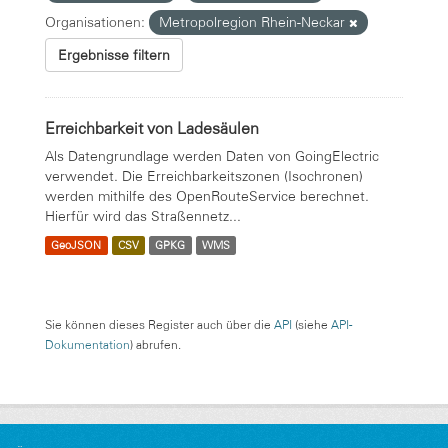
Organisationen:
Metropolregion Rhein-Neckar
Ergebnisse filtern
Erreichbarkeit von Ladesäulen
Als Datengrundlage werden Daten von GoingElectric
verwendet. Die Erreichbarkeitszonen (Isochronen)
werden mithilfe des OpenRouteService berechnet.
Hierfür wird das Straßennetz...
GeoJSON
CSV
GPKG
WMS
Sie können dieses Register auch über die
API
(siehe
API-
Dokumentation
) abrufen.