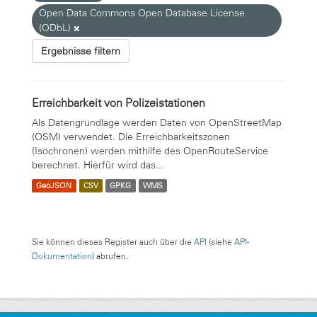
Open Data Commons Open Database License
(ODbL)
Ergebnisse filtern
Erreichbarkeit von Polizeistationen
Als Datengrundlage werden Daten von OpenStreetMap
(OSM) verwendet. Die Erreichbarkeitszonen
(Isochronen) werden mithilfe des OpenRouteService
berechnet. Hierfür wird das...
GeoJSON
CSV
GPKG
WMS
Sie können dieses Register auch über die
API
(siehe
API-
Dokumentation
) abrufen.