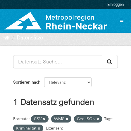
Überspringen
Einloggen
zum
Inhalt
Toggl
naviga
Datensätze
Sortieren nach
1 Datensatz gefunden
Formate:
CSV
WMS
GeoJSON
Tags:
Kriminalität
Lizenzen: