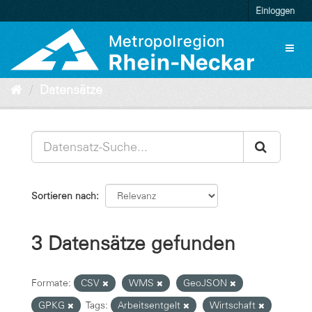
Überspringen
Einloggen
zum
Inhalt
Toggl
naviga
Datensätze
Sortieren nach
3 Datensätze gefunden
Formate:
CSV
WMS
GeoJSON
GPKG
Tags:
Arbeitsentgelt
Wirtschaft