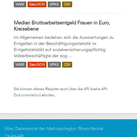
WMS
GeoJSON
GPKG
CSV
Median Bruttoarbeitsentgeld Frauen in Euro,
Kreisebene
Im Allgemeinen beziehen sich die Auswertungen zu
Entgelten in der Beschäftigungsstatistik (=
Entgeltstatistik) auf sozialversicherungspflichtig
Vollzeitbeschäftigte der sog....
WMS
GeoJSON
GPKG
CSV
Sie können dieses Register auch über die
API
(siehe
API-
Dokumentation
) abrufen.
Über Datenportal der Metropolregion Rhein-Neckar
CKAN-API