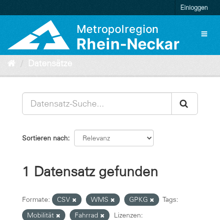
Überspringen
Einloggen
zum
Inhalt
Toggl
naviga
Datensätze
Sortieren nach
1 Datensatz gefunden
Formate:
CSV
WMS
GPKG
Tags:
Mobilität
Fahrrad
Lizenzen: