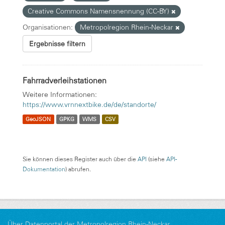
Creative Commons Namensnennung (CC-BY)
Organisationen:
Metropolregion Rhein-Neckar
Ergebnisse filtern
Fahrradverleihstationen
Weitere Informationen:
https://www.vrnnextbike.de/de/standorte/
GeoJSON
GPKG
WMS
CSV
Sie können dieses Register auch über die
API
(siehe
API-
Dokumentation
) abrufen.
Über Datenportal der Metropolregion Rhein-Neckar