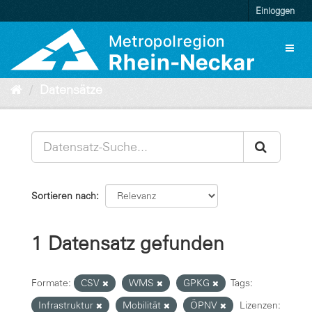
Überspringen
Einloggen
zum
Inhalt
Toggl
naviga
Datensätze
Sortieren nach
1 Datensatz gefunden
Formate:
CSV
WMS
GPKG
Tags:
Infrastruktur
Mobilität
ÖPNV
Lizenzen: