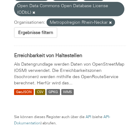
Open Data Commons Open Database License
(ODbL)
Organisationen:
Metropolregion Rhein-Neckar
Ergebnisse filtern
Erreichbarkeit von Haltestellen
Als Datengrundlage werden Daten von OpenStreetMap
(OSM) verwendet. Die Erreichbarkeitszonen
(Isochronen) werden mithilfe des OpenRouteService
berechnet. Hierfür wird das...
GeoJSON
CSV
GPKG
WMS
Sie können dieses Register auch über die
API
(siehe
API-
Dokumentation
) abrufen.